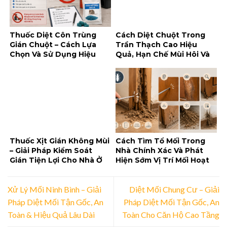
Thuốc Diệt Côn Trùng
Cách Diệt Chuột Trong
Gián Chuột – Cách Lựa
Trần Thạch Cao Hiệu
Chọn Và Sử Dụng Hiệu
Quả, Hạn Chế Mùi Hôi Và
Quả, An Toàn
Tái Xâm Nhập
Thuốc Xịt Gián Không Mùi
Cách Tìm Tổ Mối Trong
– Giải Pháp Kiểm Soát
Nhà Chính Xác Và Phát
Gián Tiện Lợi Cho Nhà Ở
Hiện Sớm Vị Trí Mối Hoạt
Và Doanh Nghiệp
Động
Xử Lý Mối Ninh Bình – Giải
Diệt Mối Chung Cư – Giải
Pháp Diệt Mối Tận Gốc, An
Pháp Diệt Mối Tận Gốc, An
Toàn & Hiệu Quả Lâu Dài
Toàn Cho Căn Hộ Cao Tầng