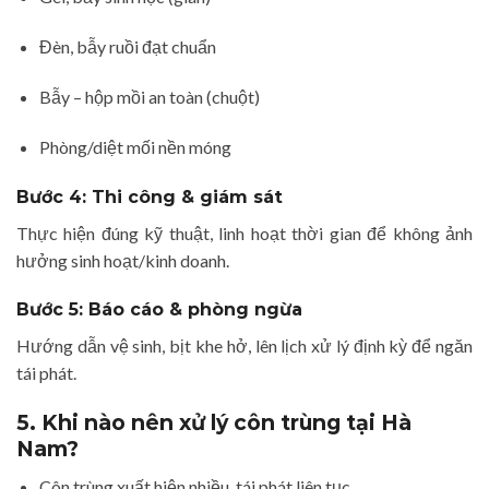
Đèn, bẫy ruồi đạt chuẩn
Bẫy – hộp mồi an toàn (chuột)
Phòng/diệt mối nền móng
Bước 4: Thi công & giám sát
Thực hiện đúng kỹ thuật, linh hoạt thời gian để không ảnh
hưởng sinh hoạt/kinh doanh.
Bước 5: Báo cáo & phòng ngừa
Hướng dẫn vệ sinh, bịt khe hở, lên lịch xử lý định kỳ để ngăn
tái phát.
5. Khi nào nên xử lý côn trùng tại Hà
Nam?
Côn trùng xuất hiện nhiều, tái phát liên tục