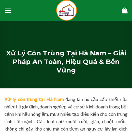
Skip
to
content
Xử Lý Côn Trùng Tại Hà Nam – Giải
Pháp An Toàn, Hiệu Quả & Bền
Vững
Xử lý côn trùng tại Hà Nam
đang là nhu cầu cấp thiết của
nhiều hộ gia đình, doanh nghiệp và cơ sở kinh doanh trong bối
cảnh khí hậu nóng ẩm, mưa nhiều tạo điều kiện cho côn trùng
sinh sôi mạnh. Các loài như muỗi, ruồi, gián, chuột, mối…
không chỉ gây khó chịu mà còn tiềm ẩn nguy cơ lây lan dịch