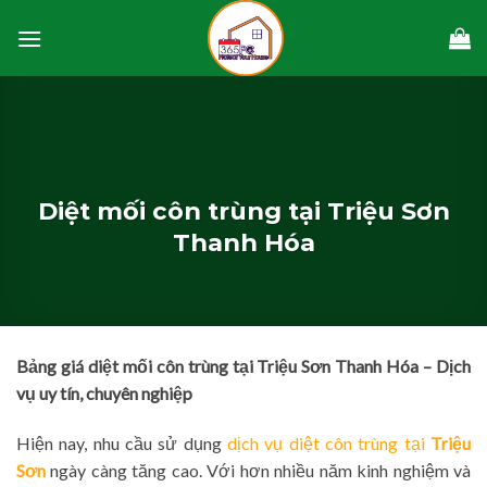
Skip
to
content
Diệt mối côn trùng tại Triệu Sơn
Thanh Hóa
Bảng giá diệt mối côn trùng tại Triệu Sơn Thanh Hóa – Dịch
vụ uy tín, chuyên nghiệp
Hiện nay, nhu cầu sử dụng
dịch vụ diệt côn trùng tại
Triệu
Sơn
ngày càng tăng cao. Với hơn nhiều năm kinh nghiệm và