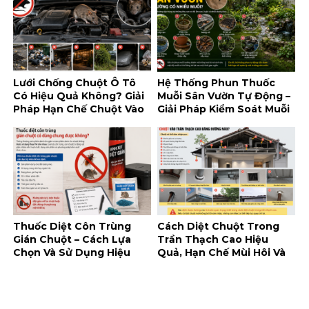
Lưới Chống Chuột Ô Tô
Hệ Thống Phun Thuốc
Có Hiệu Quả Không? Giải
Muỗi Sân Vườn Tự Động –
Pháp Hạn Chế Chuột Vào
Giải Pháp Kiểm Soát Muỗi
Khoang Máy
Tiện Lợi Cho Không Gian
Ngoài Trời
Thuốc Diệt Côn Trùng
Cách Diệt Chuột Trong
Gián Chuột – Cách Lựa
Trần Thạch Cao Hiệu
Chọn Và Sử Dụng Hiệu
Quả, Hạn Chế Mùi Hôi Và
Quả, An Toàn
Tái Xâm Nhập