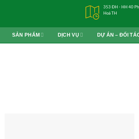
353 ĐH - HH 40 Ph
Hoá TH
SẢN PHẨM
DỊCH VỤ
DỰ ÁN – ĐỐI TÁ