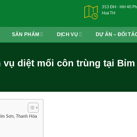
353 ĐH - HH 40 Ph
Hoá TH
SẢN PHẨM
DỊCH VỤ
DỰ ÁN – ĐỐI TÁ
 vụ diệt mối côn trùng tại Bỉ
 Bỉm Sơn, Thanh Hóa