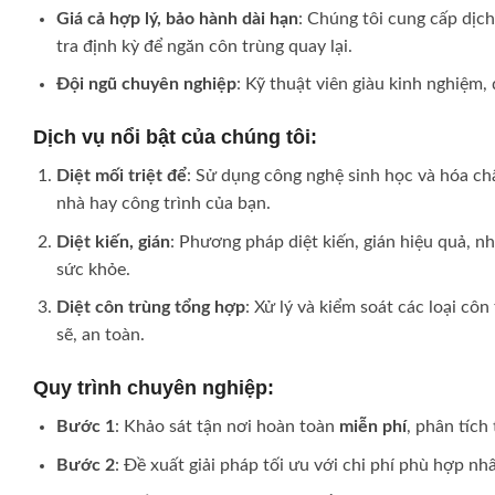
Giá cả hợp lý, bảo hành dài hạn
: Chúng tôi cung cấp dịc
tra định kỳ để ngăn côn trùng quay lại.
Đội ngũ chuyên nghiệp
: Kỹ thuật viên giàu kinh nghiệm
Dịch vụ nổi bật của chúng tôi
:
Diệt mối triệt để
: Sử dụng công nghệ sinh học và hóa chấ
nhà hay công trình của bạn.
Diệt kiến, gián
: Phương pháp diệt kiến, gián hiệu quả, n
sức khỏe.
Diệt côn trùng tổng hợp
: Xử lý và kiểm soát các loại cô
sẽ, an toàn.
Quy trình chuyên nghiệp
:
Bước 1
: Khảo sát tận nơi hoàn toàn
miễn phí
, phân tích 
Bước 2
: Đề xuất giải pháp tối ưu với chi phí phù hợp nhấ