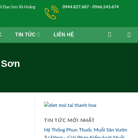
ố Đạo Sơn Xã Hoằng
0944.827.687 - 0966.543.674
C
TIN TỨC
LIÊN HỆ
m Sơn
TIN TỨC MỚI NHẤT
Hệ Thống Phun Thuốc Muỗi Sân Vườn
Tự Động – Giải Pháp Kiểm Soát Muỗi