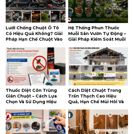
Lưới Chống Chuột Ô Tô
Hệ Thống Phun Thuốc
Có Hiệu Quả Không? Giải
Muỗi Sân Vườn Tự Động –
Pháp Hạn Chế Chuột Vào
Giải Pháp Kiểm Soát Muỗi
Khoang Máy
Tiện Lợi Cho Không Gian
Ngoài Trời
Thuốc Diệt Côn Trùng
Cách Diệt Chuột Trong
Gián Chuột – Cách Lựa
Trần Thạch Cao Hiệu
Chọn Và Sử Dụng Hiệu
Quả, Hạn Chế Mùi Hôi Và
Quả, An Toàn
Tái Xâm Nhập