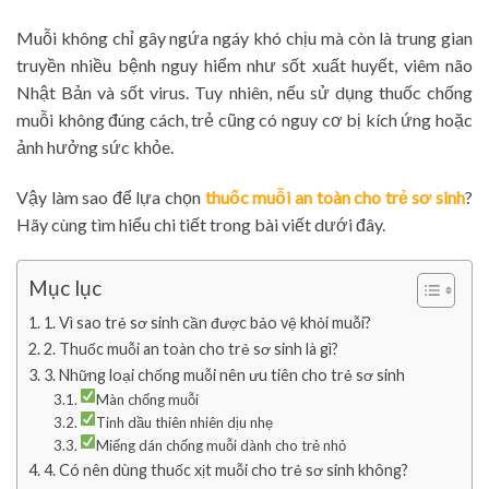
Muỗi không chỉ gây ngứa ngáy khó chịu mà còn là trung gian
truyền nhiều bệnh nguy hiểm như sốt xuất huyết, viêm não
Nhật Bản và sốt virus. Tuy nhiên, nếu sử dụng thuốc chống
muỗi không đúng cách, trẻ cũng có nguy cơ bị kích ứng hoặc
ảnh hưởng sức khỏe.
Vậy làm sao để lựa chọn
thuốc muỗi an toàn cho trẻ sơ sinh
?
Hãy cùng tìm hiểu chi tiết trong bài viết dưới đây.
Mục lục
1. Vì sao trẻ sơ sinh cần được bảo vệ khỏi muỗi?
2. Thuốc muỗi an toàn cho trẻ sơ sinh là gì?
3. Những loại chống muỗi nên ưu tiên cho trẻ sơ sinh
Màn chống muỗi
Tinh dầu thiên nhiên dịu nhẹ
Miếng dán chống muỗi dành cho trẻ nhỏ
4. Có nên dùng thuốc xịt muỗi cho trẻ sơ sinh không?