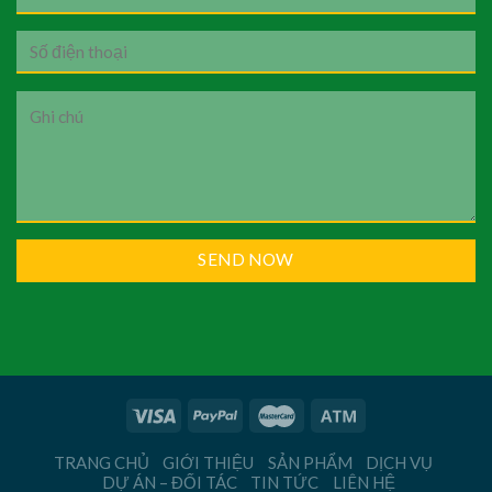
TRANG CHỦ
GIỚI THIỆU
SẢN PHẨM
DỊCH VỤ
DỰ ÁN – ĐỐI TÁC
TIN TỨC
LIÊN HỆ