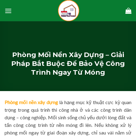
Skip
to
content
Phòng Mối Nền Xây Dựng – Giải
Pháp Bắt Buộc Để Bảo Vệ Công
Trình Ngay Từ Móng
Phòng mối nền xây dựng
là hạng mục kỹ thuật cực kỳ quan
trọng trong quá trình thi công nhà ở và các công trình dân
dụng – công nghiệp. Mối sinh sống chủ yếu dưới lòng đất và
tấn công công trình từ nền móng đi lên. Nếu không xử lý
phòng mối ngay từ giai đoạn xây dựng, chỉ sau vài năm sử