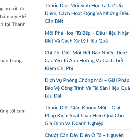
Thuốc Diệt Mối Sinh Học Là Gì? Ưu
g án tối ưu.
Điểm, Cách Hoạt Động Và Những Điều
 thẩm mỹ. Để
Cần Biết
1 tại Thanh
Mối Phá Hoại Tủ Bếp – Dấu Hiệu Nhận
Biết Và Cách Xử Lý Hiệu Quả
Chi Phí Diệt Mối Hết Bao Nhiêu Tiền?
quan trọng.
Các Yếu Tố Ảnh Hưởng Và Cách Tiết
Kiệm Chi Phí
Dịch Vụ Phòng Chống Mối – Giải Pháp
Bảo Vệ Công Trình Và Tài Sản Hiệu Quả
Lâu Dài
Thuốc Diệt Gián Không Mùi – Giải
húng tôi cam
Pháp Kiểm Soát Gián Hiệu Quả Cho
Gia Đình Và Doanh Nghiệp
Chuột Cắn Dây Điện Ô Tô – Nguyên