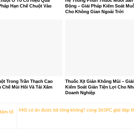
huột Ô Tô Có Hiệu Quả
Hệ Thống Phun Thuốc Muỗi Sâ
Pháp Hạn Chế Chuột Vào
Động – Giải Pháp Kiểm Soát Muỗ
Cho Không Gian Ngoài Trời
uột Trong Trần Thạch Cao
Thuốc Xịt Gián Không Mùi – Giả
n Chế Mùi Hôi Và Tái Xâm
Kiểm Soát Gián Tiện Lợi Cho Nh
Doanh Nghiệp
Mối có ăn được bê tông không? cùng 365PC giải đáp t
 tâm tổ