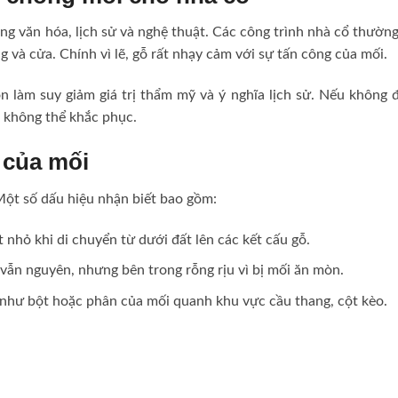
ng văn hóa, lịch sử và nghệ thuật. Các công trình nhà cổ thườn
g và cửa. Chính vì lẽ, gỗ rất nhạy cảm với sự tấn công của mối.
òn làm suy giảm giá trị thẩm mỹ và ý nghĩa lịch sử. Nếu không
i không thể khắc phục.
 của mối
 Một số dấu hiệu nhận biết bao gồm:
nhỏ khi di chuyển từ dưới đất lên các kết cấu gỗ.
i vẫn nguyên, nhưng bên trong rỗng rịu vì bị mối ăn mòn.
 như bột hoặc phân của mối quanh khu vực cầu thang, cột kèo.