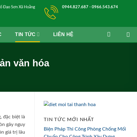
ố Đạo Sơn Xã Hoằng
0944.827.687 - 0966.543.674
C
TIN TỨC
LIÊN HỆ
sản văn hóa
, đặc biệt là
TIN TỨC MỚI NHẤT
còn gây nguy
Biện Pháp Thi Công Phòng Chống Mối
 giá trị lâu
Chuẩn Cho Công Trình Xây Dựng