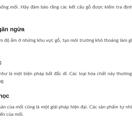
chống mối. Hãy đảm bảo rằng các kết cấu gỗ được kiểm tra địn
ngăn ngừa
m độ ẩm ở những khu vực gỗ, tạo môi trường khô thoáng làm g
c
 như là một biện pháp bất đắc dĩ. Các loại hóa chất này thườn
ng.
học
sản của mối cũng là một giải pháp hiện đại. Các sản phẩm tự nh
iển của mối.