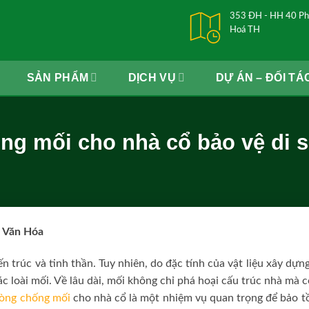
353 ĐH - HH 40 Ph
Hoá TH
SẢN PHẨM
DỊCH VỤ
DỰ ÁN – ĐỐI TÁ
g mối cho nhà cổ bảo vệ di 
n Văn Hóa
ến trúc và tinh thần. Tuy nhiên, do đặc tính của vật liệu xây dựng
ác loài mối. Về lâu dài, mối không chỉ phá hoại cấu trúc nhà mà 
òng chống mối
cho nhà cổ là một nhiệm vụ quan trọng để bảo tồn