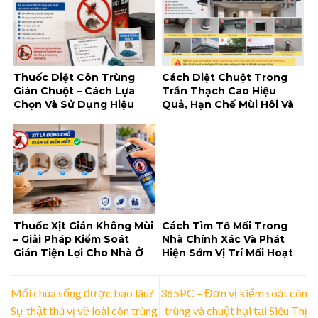
Thuốc Diệt Côn Trùng
Cách Diệt Chuột Trong
Gián Chuột – Cách Lựa
Trần Thạch Cao Hiệu
Chọn Và Sử Dụng Hiệu
Quả, Hạn Chế Mùi Hôi Và
Quả, An Toàn
Tái Xâm Nhập
Thuốc Xịt Gián Không Mùi
Cách Tìm Tổ Mối Trong
– Giải Pháp Kiểm Soát
Nhà Chính Xác Và Phát
Gián Tiện Lợi Cho Nhà Ở
Hiện Sớm Vị Trí Mối Hoạt
Và Doanh Nghiệp
Động
Mối chúa sống được bao lâu?
365PC – Đơn vị kiểm soát côn
Sự thật thú vị về loài côn trùng
trùng và chuột hại tại Siêu Thị