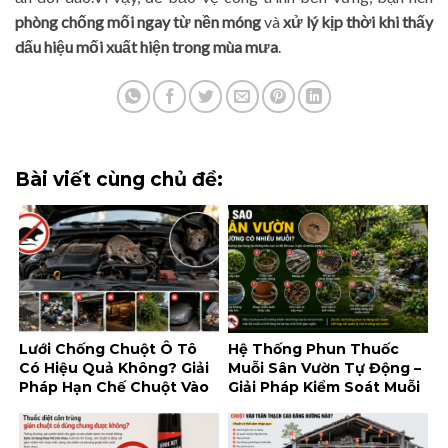
phòng chống mối ngay từ nền móng
và
xử lý kịp thời khi thấy
dấu hiệu mối xuất hiện trong mùa mưa
.
Bài viết cùng chủ đề:
Lưới Chống Chuột Ô Tô
Hệ Thống Phun Thuốc
Có Hiệu Quả Không? Giải
Muỗi Sân Vườn Tự Động –
Pháp Hạn Chế Chuột Vào
Giải Pháp Kiểm Soát Muỗi
Khoang Máy
Tiện Lợi Cho Không Gian
Ngoài Trời