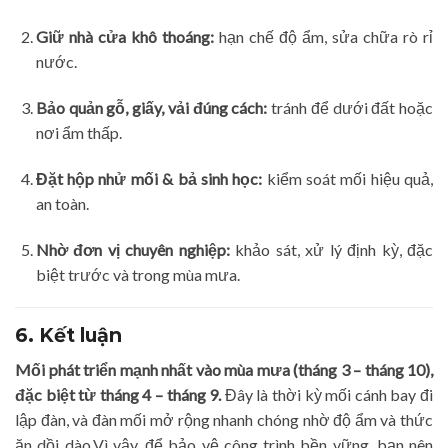
Giữ nhà cửa khô thoáng:
hạn chế độ ẩm, sửa chữa rò rỉ
nước.
Bảo quản gỗ, giấy, vải đúng cách:
tránh để dưới đất hoặc
nơi ẩm thấp.
Đặt hộp nhử mối & bả sinh học:
kiểm soát mối hiệu quả,
an toàn.
Nhờ đơn vị chuyên nghiệp:
khảo sát, xử lý định kỳ, đặc
biệt trước và trong mùa mưa.
6. Kết luận
Mối phát triển mạnh nhất vào mùa mưa (tháng 3 – tháng 10),
đặc biệt từ tháng 4 – tháng 9.
Đây là thời kỳ mối cánh bay đi
lập đàn, và đàn mối mở rộng nhanh chóng nhờ độ ẩm và thức
ăn dồi dào.Vì vậy, để bảo vệ công trình bền vững, bạn nên