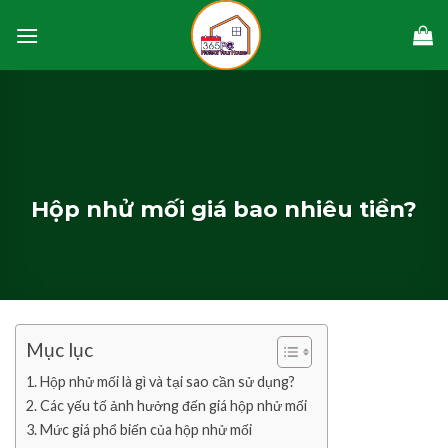
Skip
to
content
Hộp nhử mối giá bao nhiêu tiền?
Mục lục
Hộp nhử mối là gì và tại sao cần sử dụng?
Các yếu tố ảnh hưởng đến giá hộp nhử mối
Mức giá phổ biến của hộp nhử mối