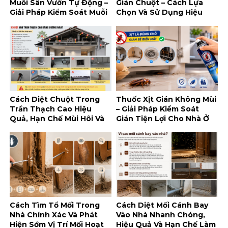
Muỗi Sân Vườn Tự Động –
Gián Chuột – Cách Lựa
Giải Pháp Kiểm Soát Muỗi
Chọn Và Sử Dụng Hiệu
Tiện Lợi Cho Không Gian
Quả, An Toàn
Ngoài Trời
Cách Diệt Chuột Trong
Thuốc Xịt Gián Không Mùi
Trần Thạch Cao Hiệu
– Giải Pháp Kiểm Soát
Quả, Hạn Chế Mùi Hôi Và
Gián Tiện Lợi Cho Nhà Ở
Tái Xâm Nhập
Và Doanh Nghiệp
Cách Tìm Tổ Mối Trong
Cách Diệt Mối Cánh Bay
Nhà Chính Xác Và Phát
Vào Nhà Nhanh Chóng,
Hiện Sớm Vị Trí Mối Hoạt
Hiệu Quả Và Hạn Chế Làm