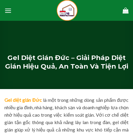
Skip
to
content
Gel Diệt Gián Đức – Giải Pháp Diệt
Gián Hiệu Quả, An Toàn Và Tiện Lợi
Gel diệt gián Đức
là một trong những dòng sản phẩm được
nhiều gia đình, nhà hàng, khách sạn và doanh nghiệp lựa chọn
nhờ hiệu quả cao trong việc kiểm soát gián. Với cơ chế diệt
gián tận gốc thông qua khả năng lây lan trong đàn, gel diệt
gián giúp xử lý hiệu quả cả những khu vực khó tiếp cận mà