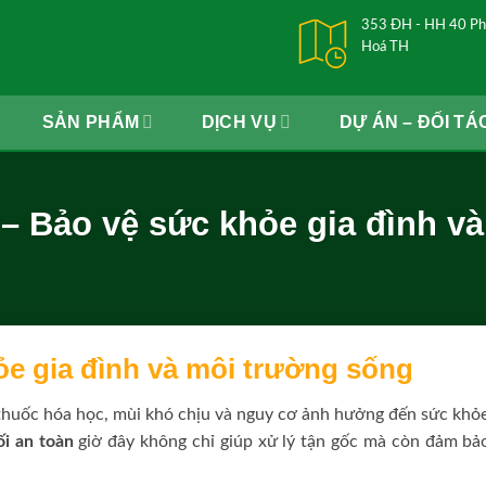
353 ĐH - HH 40 Ph
Hoá TH
SẢN PHẨM
DỊCH VỤ
DỰ ÁN – ĐỐI TÁ
 – Bảo vệ sức khỏe gia đình v
ỏe gia đình và môi trường sống
thuốc hóa học, mùi khó chịu và nguy cơ ảnh hưởng đến sức khỏe
i an toàn
giờ đây không chỉ giúp xử lý tận gốc mà còn đảm bảo