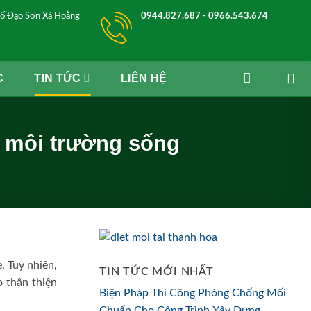
ố Đạo Sơn Xã Hoằng
0944.827.687 - 0966.543.674
C
TIN TỨC
LIÊN HỆ
à môi trường sống
. Tuy nhiên,
TIN TỨC MỚI NHẤT
 thân thiện
Biện Pháp Thi Công Phòng Chống Mối
Chuẩn Cho Công Trình Xây Dựng