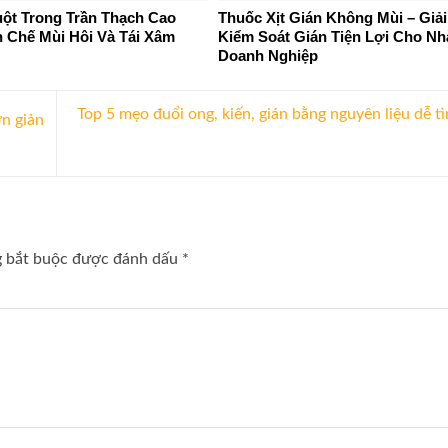
uột Trong Trần Thạch Cao
Thuốc Xịt Gián Không Mùi – Giả
n Chế Mùi Hôi Và Tái Xâm
Kiểm Soát Gián Tiện Lợi Cho Nh
Doanh Nghiệp
Top 5 mẹo đuổi ong, kiến, gián bằng nguyên liệu dễ t
ơn giản
g bắt buộc được đánh dấu
*