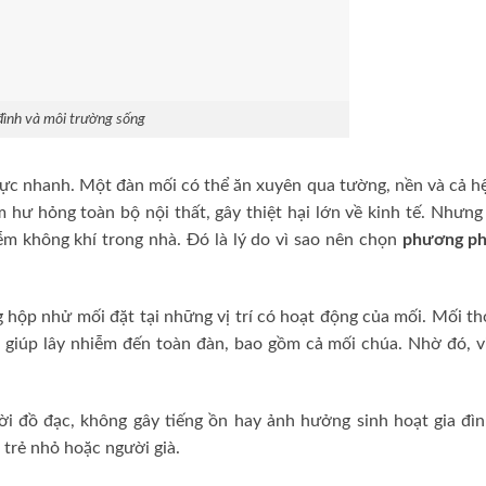
đình và môi trường sống
 cực nhanh. Một đàn mối có thể ăn xuyên qua tường, nền và cả h
m hư hỏng toàn bộ nội thất, gây thiệt hại lớn về kinh tế. Nhưn
iễm không khí trong nhà. Đó là lý do vì sao nên chọn
phương ph
hộp nhử mối đặt tại những vị trí có hoạt động của mối. Mối th
 giúp lây nhiễm đến toàn đàn, bao gồm cả mối chúa. Nhờ đó, vi
i đồ đạc, không gây tiếng ồn hay ảnh hưởng sinh hoạt gia đình
 trẻ nhỏ hoặc người già.