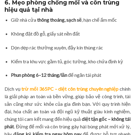
6. Mẹo phòng chống mối và côn trùng
hiệu quả tại nhà
Giữ nhà cửa
thông thoáng, sạch sẽ
, hạn chế ẩm mốc
Không đặt đồ gỗ, giấy sát nền đất
Dọn dẹp rác thường xuyên, đậy kín thùng rác
Kiểm tra khu vực gầm tủ, góc tường, kho chứa định kỳ
Phun phòng 6–12 tháng/lần
để ngăn tái phát
Dịch vụ
trừ mối 365PC – diệt côn trùng chuyên nghiệp
chính
là giải pháp an toàn và bền vững, giúp bảo vệ công trình, tài
sản cũng như sức khỏe của gia đình bạn. Với quy trình hiện
đại, hóa chất an toàn và đội ngũ kỹ thuật giàu kinh nghiệm,
chúng tôi cam kết mang đến hiệu quả
diệt tận gốc – không tái
phát
. Đừng để mối và côn trùng gây hại bùng phát mới xử lý,
hãy
đăng ký kiểm tra ngay hôm nay
để được hỗ trợ nhanh