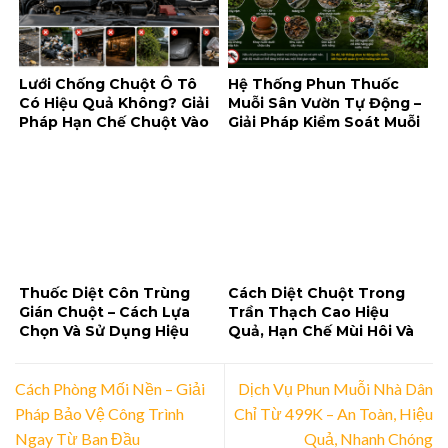
Lưới Chống Chuột Ô Tô
Hệ Thống Phun Thuốc
Có Hiệu Quả Không? Giải
Muỗi Sân Vườn Tự Động –
Pháp Hạn Chế Chuột Vào
Giải Pháp Kiểm Soát Muỗi
Khoang Máy
Tiện Lợi Cho Không Gian
Ngoài Trời
Thuốc Diệt Côn Trùng
Cách Diệt Chuột Trong
Gián Chuột – Cách Lựa
Trần Thạch Cao Hiệu
Chọn Và Sử Dụng Hiệu
Quả, Hạn Chế Mùi Hôi Và
Quả, An Toàn
Tái Xâm Nhập
Cách Phòng Mối Nền – Giải
Dịch Vụ Phun Muỗi Nhà Dân
Pháp Bảo Vệ Công Trình
Chỉ Từ 499K – An Toàn, Hiệu
Ngay Từ Ban Đầu
Quả, Nhanh Chóng