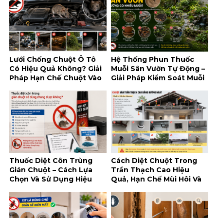
Lưới Chống Chuột Ô Tô
Hệ Thống Phun Thuốc
Có Hiệu Quả Không? Giải
Muỗi Sân Vườn Tự Động –
Pháp Hạn Chế Chuột Vào
Giải Pháp Kiểm Soát Muỗi
Khoang Máy
Tiện Lợi Cho Không Gian
Ngoài Trời
Thuốc Diệt Côn Trùng
Cách Diệt Chuột Trong
Gián Chuột – Cách Lựa
Trần Thạch Cao Hiệu
Chọn Và Sử Dụng Hiệu
Quả, Hạn Chế Mùi Hôi Và
Quả, An Toàn
Tái Xâm Nhập