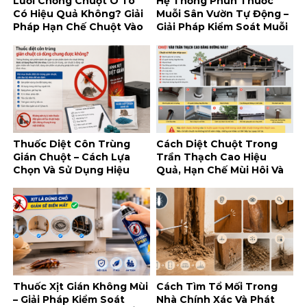
Lưới Chống Chuột Ô Tô
Hệ Thống Phun Thuốc
Có Hiệu Quả Không? Giải
Muỗi Sân Vườn Tự Động –
Pháp Hạn Chế Chuột Vào
Giải Pháp Kiểm Soát Muỗi
Khoang Máy
Tiện Lợi Cho Không Gian
Ngoài Trời
Thuốc Diệt Côn Trùng
Cách Diệt Chuột Trong
Gián Chuột – Cách Lựa
Trần Thạch Cao Hiệu
Chọn Và Sử Dụng Hiệu
Quả, Hạn Chế Mùi Hôi Và
Quả, An Toàn
Tái Xâm Nhập
Thuốc Xịt Gián Không Mùi
Cách Tìm Tổ Mối Trong
– Giải Pháp Kiểm Soát
Nhà Chính Xác Và Phát