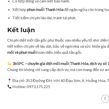
Có hợp đồng và cam kết bảo hành.
Kết hợp
phun muỗi Thanh Hóa
để ngăn ngừa côn trùng toà
Tiết kiệm chi phí lâu dài, tránh tái phát.
Kết luận
Chi phí diệt mối tận gốc phụ thuộc vào nhiều yếu tố như diện 
tiết kiệm chi phí về lâu dài, bảo vệ ngôi nhà và sức khỏe gia
mối và phun muỗi
toàn diện, hiệu quả tận gốc.
365PC – chuyên gia diệt mối muỗi Thanh Hóa, dịch vụ số 1
Chúng tôi không chỉ cung cấp dịch vụ, mà còn mang đến sự an 
Địa chỉ: 353 Đường ĐH-HH 40 Đạo Sơn, X. Hoằng Hóa, 
Hotline: 0973.175.225