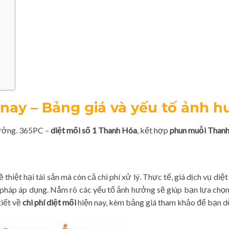
n nay – Bảng giá và yếu tố ảnh 
hưởng. 365PC –
diệt mối số 1 Thanh Hóa
, kết hợp
phun muỗi Than
ề thiệt hại tài sản mà còn cả chi phí xử lý. Thực tế, giá dịch vụ diệ
g pháp áp dụng. Nắm rõ các yếu tố ảnh hưởng sẽ giúp bạn lựa chọn
tiết về
chi phí diệt mối
hiện nay, kèm bảng giá tham khảo để bạn dễ