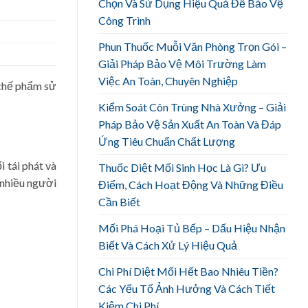
Chọn Và Sử Dụng Hiệu Quả Để Bảo Vệ
Công Trình
Phun Thuốc Muỗi Văn Phòng Trọn Gói –
Giải Pháp Bảo Vệ Môi Trường Làm
Việc An Toàn, Chuyên Nghiệp
 chế phẩm sử
Kiểm Soát Côn Trùng Nhà Xưởng – Giải
Pháp Bảo Vệ Sản Xuất An Toàn Và Đáp
Ứng Tiêu Chuẩn Chất Lượng
 tái phát và
Thuốc Diệt Mối Sinh Học Là Gì? Ưu
o nhiều người
Điểm, Cách Hoạt Động Và Những Điều
Cần Biết
Mối Phá Hoại Tủ Bếp – Dấu Hiệu Nhận
Biết Và Cách Xử Lý Hiệu Quả
Chi Phí Diệt Mối Hết Bao Nhiêu Tiền?
Các Yếu Tố Ảnh Hưởng Và Cách Tiết
Kiệm Chi Phí