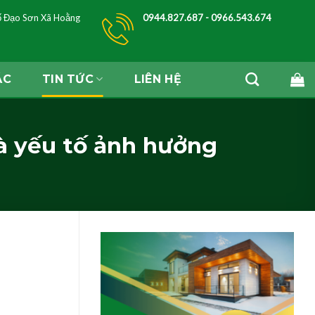
ố Đạo Sơn Xã Hoằng
0944.827.687 - 0966.543.674
ÁC
TIN TỨC
LIÊN HỆ
và yếu tố ảnh hưởng