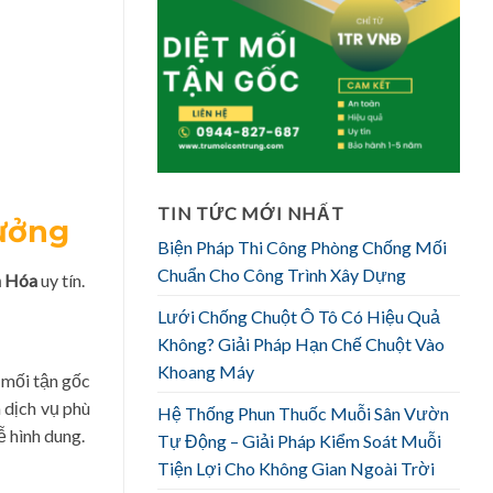
TIN TỨC MỚI NHẤT
hưởng
Biện Pháp Thi Công Phòng Chống Mối
Chuẩn Cho Công Trình Xây Dựng
h Hóa
uy tín.
Lưới Chống Chuột Ô Tô Có Hiệu Quả
Không? Giải Pháp Hạn Chế Chuột Vào
Khoang Máy
t mối tận gốc
 dịch vụ phù
Hệ Thống Phun Thuốc Muỗi Sân Vườn
 hình dung.
Tự Động – Giải Pháp Kiểm Soát Muỗi
Tiện Lợi Cho Không Gian Ngoài Trời