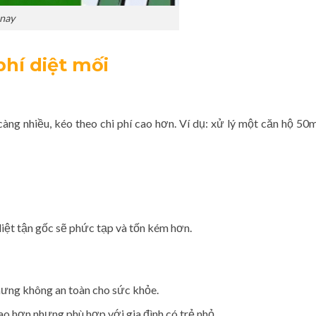
 nay
phí diệt mối
àng nhiều, kéo theo chi phí cao hơn. Ví dụ: xử lý một căn hộ 50
diệt tận gốc sẽ phức tạp và tốn kém hơn.
hưng không an toàn cho sức khỏe.
cao hơn nhưng phù hợp với gia đình có trẻ nhỏ.