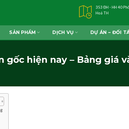
353 ĐH - HH 40 Ph
Hoá TH
SẢN PHẨM
DỊCH VỤ
DỰ ÁN – ĐỐI T
ận gốc hiện nay – Bảng giá 
ng