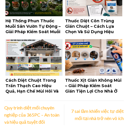
Hệ Thống Phun Thuốc
Thuốc Diệt Côn Trùng
Muỗi Sân Vườn Tự Động –
Gián Chuột – Cách Lựa
Giải Pháp Kiểm Soát Muỗi
Chọn Và Sử Dụng Hiệu
Tiện Lợi Cho Không Gian
Quả, An Toàn
Ngoài Trời
Cách Diệt Chuột Trong
Thuốc Xịt Gián Không Mùi
Trần Thạch Cao Hiệu
– Giải Pháp Kiểm Soát
Quả, Hạn Chế Mùi Hôi Và
Gián Tiện Lợi Cho Nhà Ở
Tái Xâm Nhập
Và Doanh Nghiệp
Quy trình diệt mối chuyên
7 sai lầm khiến việc tự diệt
nghiệp của 365PC – An toàn
mối tại nhà trở nên vô ích
và hiệu quả tuyệt đối