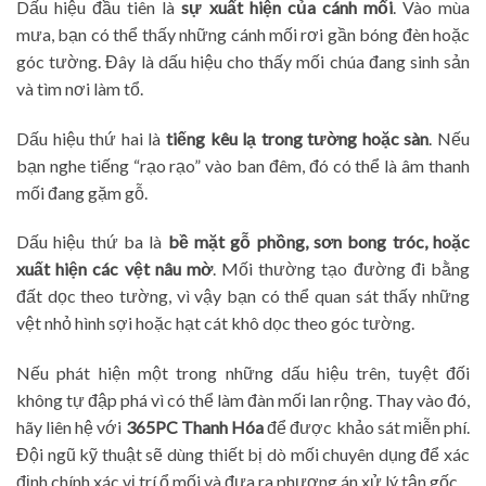
Dấu hiệu đầu tiên là
sự xuất hiện của cánh mối
. Vào mùa
mưa, bạn có thể thấy những cánh mối rơi gần bóng đèn hoặc
góc tường. Đây là dấu hiệu cho thấy mối chúa đang sinh sản
và tìm nơi làm tổ.
Dấu hiệu thứ hai là
tiếng kêu lạ trong tường hoặc sàn
. Nếu
bạn nghe tiếng “rạo rạo” vào ban đêm, đó có thể là âm thanh
mối đang gặm gỗ.
Dấu hiệu thứ ba là
bề mặt gỗ phồng, sơn bong tróc, hoặc
xuất hiện các vệt nâu mờ
. Mối thường tạo đường đi bằng
đất dọc theo tường, vì vậy bạn có thể quan sát thấy những
vệt nhỏ hình sợi hoặc hạt cát khô dọc theo góc tường.
Nếu phát hiện một trong những dấu hiệu trên, tuyệt đối
không tự đập phá vì có thể làm đàn mối lan rộng. Thay vào đó,
hãy liên hệ với
365PC Thanh Hóa
để được khảo sát miễn phí.
Đội ngũ kỹ thuật sẽ dùng thiết bị dò mối chuyên dụng để xác
định chính xác vị trí ổ mối và đưa ra phương án xử lý tận gốc.