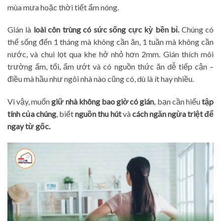
mùa mưa hoặc thời tiết ẩm nóng.
Gián là
loài côn trùng có sức sống cực kỳ bền bỉ.
Chúng có
thể sống đến 1 tháng mà không cần ăn, 1 tuần mà không cần
nước, và chui lọt qua khe hở nhỏ hơn 2mm. Gián thích môi
trường ấm, tối, ẩm ướt và có nguồn thức ăn dễ tiếp cận –
điều mà hầu như ngôi nhà nào cũng có, dù là ít hay nhiều.
Vì vậy, muốn
giữ nhà không bao giờ có gián
, bạn cần hiểu
tập
tính của chúng
, biết
nguồn thu hút
và
cách ngăn ngừa triệt để
ngay từ gốc.