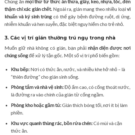
Chúng ăn
mọi thứ từ thức ăn thừa, giấy, keo, nhựa, tóc, đến
thậm chí xác gián chết.
Ngoài ra, gián mang theo nhiều loại
vi
khuẩn và ký sinh trùng
có thể gây bệnh đường ruột, dị ứng,
nhiễm khuẩn và hen suyễn, đặc biệt nguy hiểm cho trẻ nhỏ.
3. Các vị trí gián thường trú ngụ trong nhà
Muốn giữ nhà không có gián, bạn phải
nhận diện được nơi
chúng sống
để xử lý tận gốc. Một số vị trí phổ biến gồm:
Khu bếp:
Nơi có thức ăn, nước, và nhiều khe hở nhỏ – là
“thiên đường” cho gián sinh sống.
Phòng tắm và nhà vệ sinh:
Độ ẩm cao, có cống thoát nước,
là đường ra vào chính của gián từ cống ngầm.
Phòng kho hoặc gầm tủ:
Gián thích bóng tối, nơi ít bị làm
phiền.
Khu vực quanh thùng rác, bồn rửa chén:
Có mùi và cặn
thức ăn.