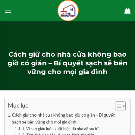
Skip
to
content
Cách giữ cho nhà cửa không bao
giờ có gián – Bí quyết sạch sẽ bền
vững cho mọi gia đình
Mục lục
Cách giữ cho nhà cửa không bao giờ có gián – Bí quyết
sạch sẽ bền vững cho mọi gia đình
1. Vì sao gián luôn xuất hiện dù nhà đã sạch?