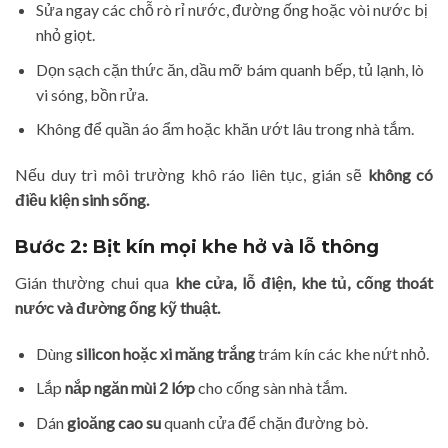
Sửa ngay các chỗ rò rỉ nước, đường ống hoặc vòi nước bị
nhỏ giọt.
Dọn sạch cặn thức ăn, dầu mỡ bám quanh bếp, tủ lạnh, lò
vi sóng, bồn rửa.
Không để quần áo ẩm hoặc khăn ướt lâu trong nhà tắm.
Nếu duy trì môi trường khô ráo liên tục, gián sẽ
không có
điều kiện sinh sống.
Bước 2: Bịt kín mọi khe hở và lỗ thông
Gián thường chui qua
khe cửa, lỗ điện, khe tủ, cống thoát
nước và đường ống kỹ thuật.
Dùng
silicon hoặc xi măng trắng
trám kín các khe nứt nhỏ.
Lắp
nắp ngăn mùi 2 lớp
cho cống sàn nhà tắm.
Dán
gioăng cao su
quanh cửa để chặn đường bò.