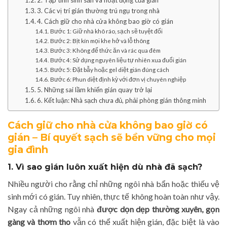
2. Tập tính sinh sản và hoạt động của gián
3. Các vị trí gián thường trú ngụ trong nhà
4. Cách giữ cho nhà cửa không bao giờ có gián
Bước 1: Giữ nhà khô ráo, sạch sẽ tuyệt đối
Bước 2: Bịt kín mọi khe hở và lỗ thông
Bước 3: Không để thức ăn và rác qua đêm
Bước 4: Sử dụng nguyên liệu tự nhiên xua đuổi gián
Bước 5: Đặt bẫy hoặc gel diệt gián đúng cách
Bước 6: Phun diệt định kỳ với đơn vị chuyên nghiệp
5. Những sai lầm khiến gián quay trở lại
6. Kết luận: Nhà sạch chưa đủ, phải phòng gián thông minh
Cách giữ cho nhà cửa không bao giờ có
gián – Bí quyết sạch sẽ bền vững cho mọi
gia đình
1. Vì sao gián luôn xuất hiện dù nhà đã sạch?
Nhiều người cho rằng chỉ những ngôi nhà bẩn hoặc thiếu vệ
sinh mới có gián. Tuy nhiên, thực tế không hoàn toàn như vậy.
Ngay cả những ngôi nhà
được dọn dẹp thường xuyên, gọn
gàng và thơm tho
vẫn có thể xuất hiện gián, đặc biệt là vào