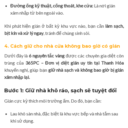
Đường ống kỹ thuật, cống thoát, khe cửa:
Là nơi gián
xâm nhập từ bên ngoài vào.
Khi phát hiện gián ở bất kỳ khu vực nào, bạn cần
làm sạch,
bịt kín và xử lý ngay
, tránh để chúng sinh sôi.
4. Cách giữ cho nhà cửa không bao giờ có gián
Dưới đây là
6 nguyên tắc vàng
được các chuyên gia diệt côn
trùng của
365PC – Đơn vị diệt gián uy tín tại Thanh Hóa
khuyến nghị, giúp bạn
giữ nhà sạch và không bao giờ bị gián
xâm nhập lại.
Bước 1: Giữ nhà khô ráo, sạch sẽ tuyệt đối
Gián cực kỳ thích môi trường ẩm. Do đó, bạn cần:
Lau khô sàn nhà, đặc biệt là khu vực bếp và nhà tắm sau
khi sử dụng.