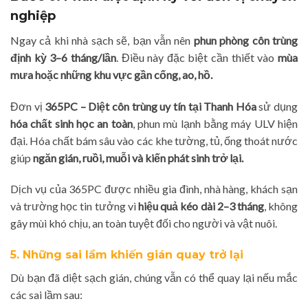
nghiệp
Ngay cả khi nhà sạch sẽ, bạn vẫn nên
phun phòng côn trùng
định kỳ 3–6 tháng/lần
. Điều này đặc biệt cần thiết vào
mùa
mưa hoặc những khu vực gần cống, ao, hồ.
Đơn vị
365PC – Diệt côn trùng uy tín tại Thanh Hóa
sử dụng
hóa chất sinh học an toàn
, phun mù lạnh bằng máy ULV hiện
đại. Hóa chất bám sâu vào các khe tường, tủ, ống thoát nước
giúp
ngăn gián, ruồi, muỗi và kiến phát sinh trở lại.
Dịch vụ của 365PC được nhiều gia đình, nhà hàng, khách sạn
và trường học tin tưởng vì
hiệu quả kéo dài 2–3 tháng
, không
gây mùi khó chịu, an toàn tuyệt đối cho người và vật nuôi.
5. Những sai lầm khiến gián quay trở lại
Dù bạn đã diệt sạch gián, chúng vẫn có thể quay lại nếu mắc
các sai lầm sau: