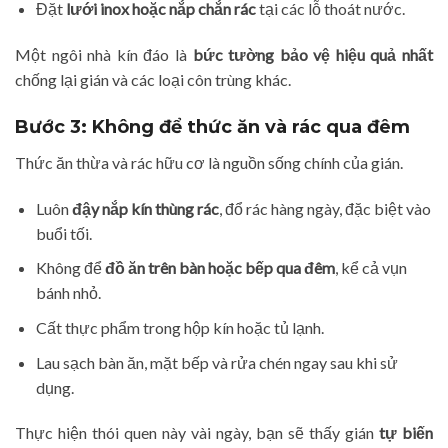
Đặt
lưới inox hoặc nắp chắn rác
tại các lỗ thoát nước.
Một ngôi nhà kín đáo là
bức tường bảo vệ hiệu quả nhất
chống lại gián và các loại côn trùng khác.
Bước 3: Không để thức ăn và rác qua đêm
Thức ăn thừa và rác hữu cơ là nguồn sống chính của gián.
Luôn
đậy nắp kín thùng rác
, đổ rác hàng ngày, đặc biệt vào
buổi tối.
Không để
đồ ăn trên bàn hoặc bếp qua đêm
, kể cả vụn
bánh nhỏ.
Cất thực phẩm trong hộp kín hoặc tủ lạnh.
Lau sạch bàn ăn, mặt bếp và rửa chén ngay sau khi sử
dụng.
Thực hiện thói quen này vài ngày, bạn sẽ thấy gián
tự biến