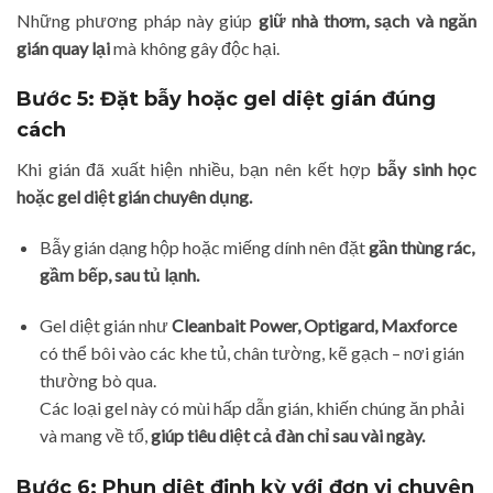
Những phương pháp này giúp
giữ nhà thơm, sạch và ngăn
gián quay lại
mà không gây độc hại.
Bước 5: Đặt bẫy hoặc gel diệt gián đúng
cách
Khi gián đã xuất hiện nhiều, bạn nên kết hợp
bẫy sinh học
hoặc gel diệt gián chuyên dụng.
Bẫy gián dạng hộp hoặc miếng dính nên đặt
gần thùng rác,
gầm bếp, sau tủ lạnh.
Gel diệt gián như
Cleanbait Power, Optigard, Maxforce
có thể bôi vào các khe tủ, chân tường, kẽ gạch – nơi gián
thường bò qua.
Các loại gel này có mùi hấp dẫn gián, khiến chúng ăn phải
và mang về tổ,
giúp tiêu diệt cả đàn chỉ sau vài ngày.
Bước 6: Phun diệt định kỳ với đơn vị chuyên