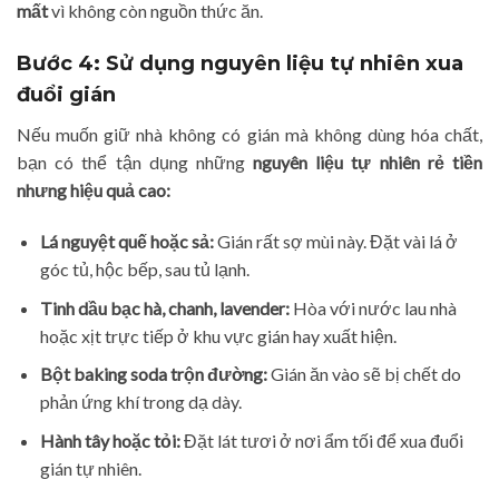
mất
vì không còn nguồn thức ăn.
Bước 4: Sử dụng nguyên liệu tự nhiên xua
đuổi gián
Nếu muốn giữ nhà không có gián mà không dùng hóa chất,
bạn có thể tận dụng những
nguyên liệu tự nhiên rẻ tiền
nhưng hiệu quả cao:
Lá nguyệt quế hoặc sả:
Gián rất sợ mùi này. Đặt vài lá ở
góc tủ, hộc bếp, sau tủ lạnh.
Tinh dầu bạc hà, chanh, lavender:
Hòa với nước lau nhà
hoặc xịt trực tiếp ở khu vực gián hay xuất hiện.
Bột baking soda trộn đường:
Gián ăn vào sẽ bị chết do
phản ứng khí trong dạ dày.
Hành tây hoặc tỏi:
Đặt lát tươi ở nơi ẩm tối để xua đuổi
gián tự nhiên.