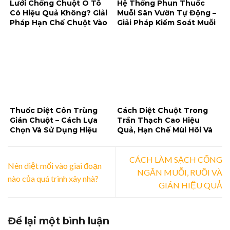
Lưới Chống Chuột Ô Tô
Hệ Thống Phun Thuốc
Có Hiệu Quả Không? Giải
Muỗi Sân Vườn Tự Động –
Pháp Hạn Chế Chuột Vào
Giải Pháp Kiểm Soát Muỗi
Khoang Máy
Tiện Lợi Cho Không Gian
Ngoài Trời
Thuốc Diệt Côn Trùng
Cách Diệt Chuột Trong
Gián Chuột – Cách Lựa
Trần Thạch Cao Hiệu
Chọn Và Sử Dụng Hiệu
Quả, Hạn Chế Mùi Hôi Và
Quả, An Toàn
Tái Xâm Nhập
CÁCH LÀM SẠCH CỐNG
Nên diệt mối vào giai đoạn
NGĂN MUỖI, RUỒI VÀ
nào của quá trình xây nhà?
GIÁN HIỆU QUẢ
Để lại một bình luận