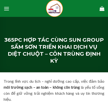
Skip
to
content
365PC HỢP TÁC CÙNG SUN GROUP
SẦM SƠN TRIỂN KHAI DỊCH VỤ
DIỆT CHUỘT – CÔN TRÙNG ĐỊNH
KỲ
Trong lĩnh vực du lịch – nghỉ dưỡng cao cấp, việc đảm bảo
môi trường sạch – an toàn – không côn trùng
là yếu tố sống
còn để giữ vững trải nghiệm khách hàng và uy tín thương
hiệu.