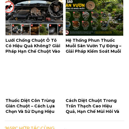
Lưới Chống Chuột Ô Tô
Hệ Thống Phun Thuốc
Có Hiệu Quả Không? Giải
Muỗi Sân Vườn Tự Động –
Pháp Hạn Chế Chuột Vào
Giải Pháp Kiểm Soát Muỗi
Khoang Máy
Tiện Lợi Cho Không Gian
Ngoài Trời
Thuốc Diệt Côn Trùng
Cách Diệt Chuột Trong
Gián Chuột – Cách Lựa
Trần Thạch Cao Hiệu
Chọn Và Sử Dụng Hiệu
Quả, Hạn Chế Mùi Hôi Và
Quả, An Toàn
Tái Xâm Nhập
365PC HỢP TÁC CÙNG