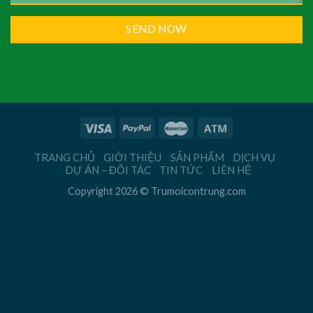
TRANG CHỦ
GIỚI THIỆU
SẢN PHẨM
DỊCH VỤ
DỰ ÁN – ĐỐI TÁC
TIN TỨC
LIÊN HỆ
Copyright 2026 © Trumoicontrung.com