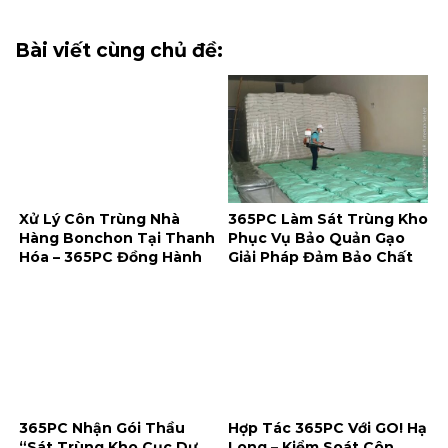
Bài viết cùng chủ đề:
Xử Lý Côn Trùng Nhà
365PC Làm Sát Trùng Kho
Hàng Bonchon Tại Thanh
Phục Vụ Bảo Quản Gạo
Hóa – 365PC Đồng Hành
Giải Pháp Đảm Bảo Chất
Bảo Vệ Môi Trường Kinh
Lượng Và An Toàn Lương
Doanh An Toàn
Thực
365PC Nhận Gói Thầu
Hợp Tác 365PC Với GO! Hạ
“Sát Trùng Kho Cục Dự
Long – Kiểm Soát Côn