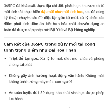
365PC đã
khảo sát thực địa chi tiết
, phát hiện khu vực có tổ
mối sinh sôi, thực hiện
đặt mồi nhử mối sinh học
, sau đó dùng
kỹ thuật chuyên sâu để
diệt tận gốc tổ mối, xử lý chéo các
điểm phát sinh tiềm ẩn
, kết hợp
hóa chất chuyên dụng an
toàn đã được cấp phép bởi Bộ Y tế và Bộ Nông nghiệp
.
Cam kết của 365PC trong xử lý mối tại công
trình trọng điểm như Đài Hóa Thân
T
riệt để tận gốc
: Xử lý tổ mối, diệt mối chúa và phòng
chống tái phát
Không gây ảnh hưởng hoạt động vận hành
: Không mùi,
không ảnh hưởng máy móc, con người
An toàn tuyệt đối
: Sử dụng hóa chất sinh học được phép
lưu hành