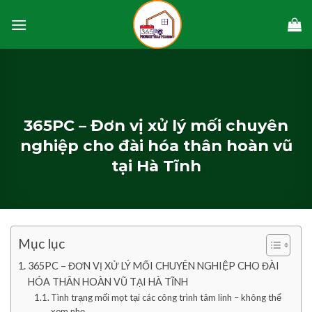
Skip
to
content
365PC – Đơn vị xử lý mối chuyên
nghiệp cho đài hóa thân hoàn vũ
tại Hà Tĩnh
Mục lục
365PC – ĐƠN VỊ XỬ LÝ MỐI CHUYÊN NGHIỆP CHO ĐÀI
HÓA THÂN HOÀN VŨ TẠI HÀ TĨNH
Tình trạng mối mọt tại các công trình tâm linh – không thể
xem nhẹ