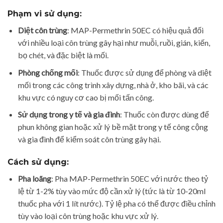
Phạm vi sử dụng
:
Diệt côn trùng
: MAP-Permethrin 50EC có hiệu quả đối
với nhiều loại côn trùng gây hại như muỗi, ruồi, gián, kiến,
bọ chét, và đặc biệt là mối.
Phòng chống mối
: Thuốc được sử dụng để phòng và diệt
mối trong các công trình xây dựng, nhà ở, kho bãi, và các
khu vực có nguy cơ cao bị mối tấn công.
Sử dụng trong y tế và gia đình
: Thuốc còn được dùng để
phun không gian hoặc xử lý bề mặt trong y tế công cộng
và gia đình để kiểm soát côn trùng gây hại.
Cách sử dụng
:
Pha loãng
: Pha MAP-Permethrin 50EC với nước theo tỷ
lệ từ 1-2% tùy vào mức độ cần xử lý (tức là từ 10-20ml
thuốc pha với 1 lít nước). Tỷ lệ pha có thể được điều chỉnh
tùy vào loại côn trùng hoặc khu vực xử lý.