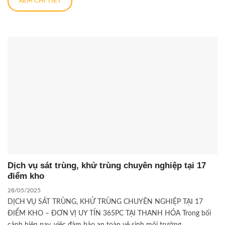
XEM CHI TIẾT
Dịch vụ sát trùng, khử trùng chuyên nghiệp tại 17
điểm kho
28/05/2025
DỊCH VỤ SÁT TRÙNG, KHỬ TRÙNG CHUYÊN NGHIỆP TẠI 17
ĐIỂM KHO – ĐƠN VỊ UY TÍN 365PC TẠI THANH HÓA Trong bối
cảnh hiện nay, việc đảm bảo an toàn vệ sinh môi trường...