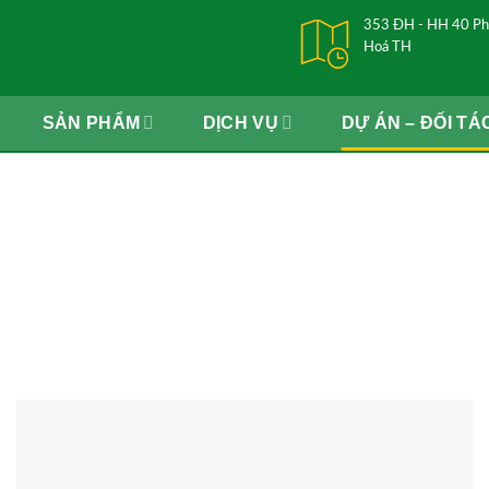
353 ĐH - HH 40 Ph
Hoá TH
SẢN PHẨM
DỊCH VỤ
DỰ ÁN – ĐỐI TÁ