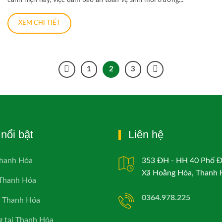
XEM CHI TIẾT
1
2
3
nổi bật
Liên hệ
Thanh Hóa
353 ĐH - HH 40 Phố 
Xã Hoằng Hóa, Thanh 
 Thanh Hóa
0364.978.225
i Thanh Hóa
g tại Thanh Hóa