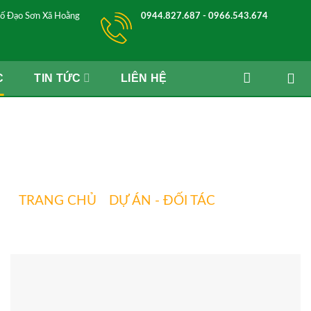
ố Đạo Sơn Xã Hoằng
0944.827.687 - 0966.543.674
C
TIN TỨC
LIÊN HỆ
Trang 2
TRANG CHỦ
»
DỰ ÁN - ĐỐI TÁC
»