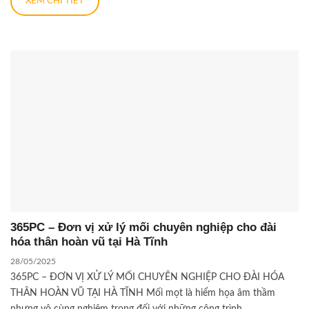
XEM CHI TIẾT
365PC – Đơn vị xử lý mối chuyên nghiệp cho đài
hóa thân hoàn vũ tại Hà Tĩnh
28/05/2025
365PC – ĐƠN VỊ XỬ LÝ MỐI CHUYÊN NGHIỆP CHO ĐÀI HÓA
THÂN HOÀN VŨ TẠI HÀ TĨNH Mối mọt là hiểm họa âm thầm
nhưng vô cùng nghiêm trọng đối với những công trình...