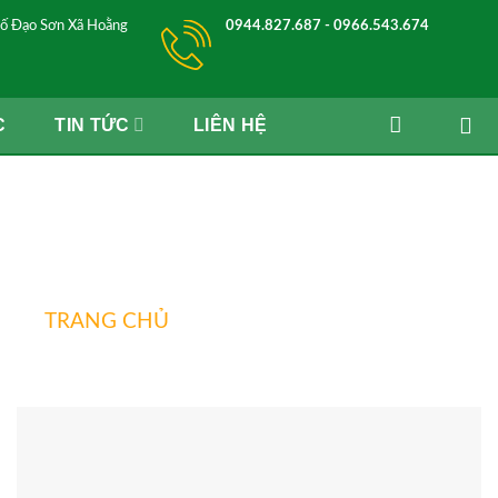
ố Đạo Sơn Xã Hoằng
0944.827.687 - 0966.543.674
C
TIN TỨC
LIÊN HỆ
Dịch vụ diệt chuột
TRANG CHỦ
»