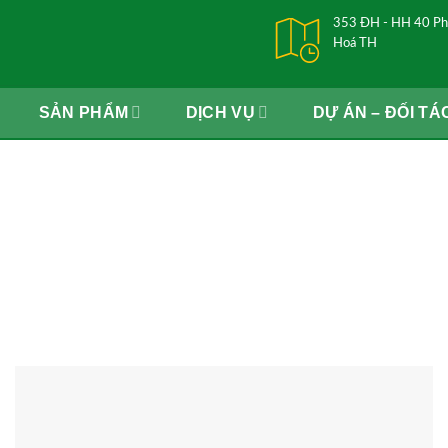
353 ĐH - HH 40 Ph
Hoá TH
SẢN PHẨM
DỊCH VỤ
DỰ ÁN – ĐỐI TÁ